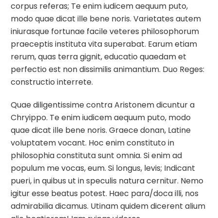
corpus referas; Te enim iudicem aequum puto,
modo quae dicat ille bene noris. Varietates autem
iniurasque fortunae facile veteres philosophorum
praeceptis instituta vita superabat. Earum etiam
rerum, quas terra gignit, educatio quaedam et
perfectio est non dissimilis animantium. Duo Reges:
constructio interrete.
Quae diligentissime contra Aristonem dicuntur a
Chryippo. Te enim iudicem aequum puto, modo
quae dicat ille bene noris. Graece donan, Latine
voluptatem vocant. Hoc enim constituto in
philosophia constituta sunt omnia. Si enim ad
populum me vocas, eum. Si longus, levis; Indicant
pueri, in quibus ut in speculis natura cernitur. Nemo
igitur esse beatus potest. Haec para/doca illi, nos
admirabilia dicamus. Utinam quidem dicerent alium